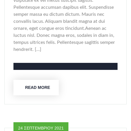
vulputate ex vel metus suscipit sagittis.
Pellentesque accumsan dapibus elit. Suspendisse
semper massa eu dictum dictum. Mauris nec
convallis lacus. Aliquam blandit magna at dui
ornare, eget congue eros tincidunt.Aenean ac
luctus nisl. Donec magna eros, sodales in diam in,
tempus ultrices felis. Pellentesque sagittis semper
hendrerit. […]
READ MORE
24 ΣΕΠΤΕΜΒΡΊΟΥ 2021