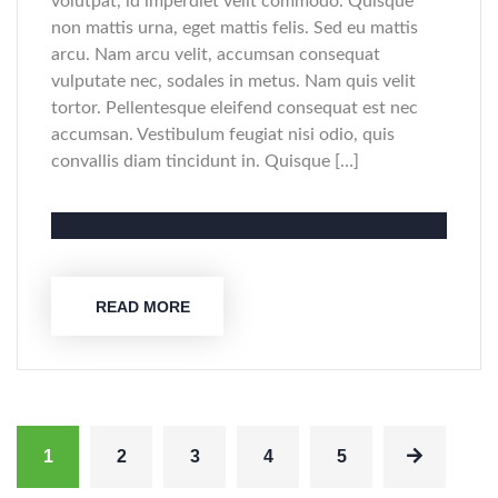
volutpat, id imperdiet velit commodo. Quisque
non mattis urna, eget mattis felis. Sed eu mattis
arcu. Nam arcu velit, accumsan consequat
vulputate nec, sodales in metus. Nam quis velit
tortor. Pellentesque eleifend consequat est nec
accumsan. Vestibulum feugiat nisi odio, quis
convallis diam tincidunt in. Quisque […]
READ MORE
1
2
3
4
5