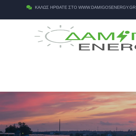
ΚΑΛΏΣ ΉΡΘΑΤΕ ΣΤΟ WWW.DAMIGOSENERGY.GR