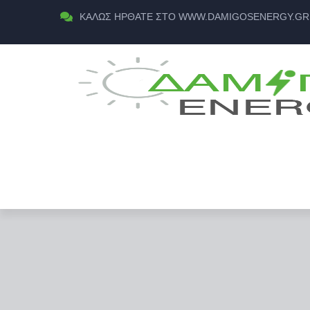
ΚΑΛΏΣ ΉΡΘΑΤΕ ΣΤΟ WWW.DAMIGOSENERGY.GR