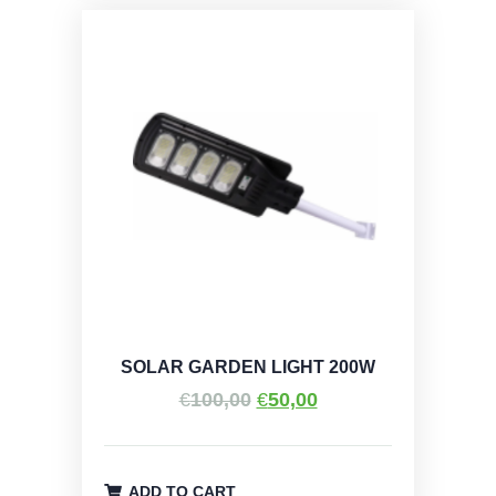
SOLAR GARDEN LIGHT 200W
Original
Η
€
100,00
€
50,00
price
τρέχουσα
was:
τιμή
€100,00.
είναι:
ADD TO CART