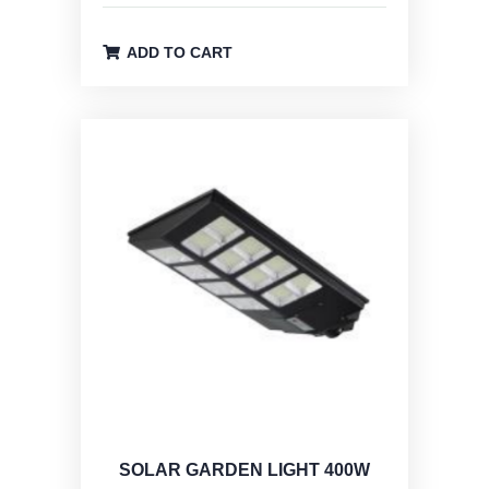
was:
τιμή
€130,00.
είναι:
ADD TO CART
€65,00.
SOLAR GARDEN LIGHT 400W