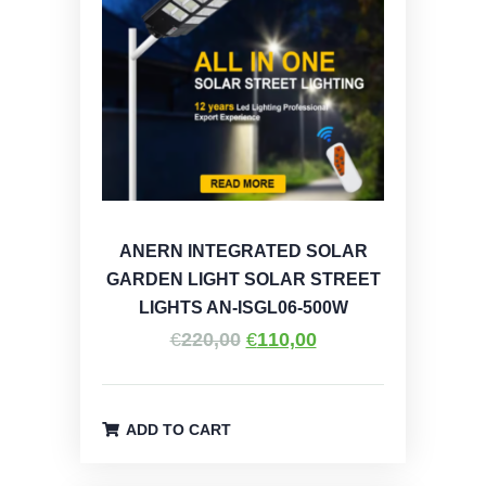
ANERN INTEGRATED SOLAR
GARDEN LIGHT SOLAR STREET
LIGHTS AN-ISGL06-500W
Original
Η
€
220,00
€
110,00
price
τρέχουσα
was:
τιμή
€220,00.
είναι:
ADD TO CART
€110,00.