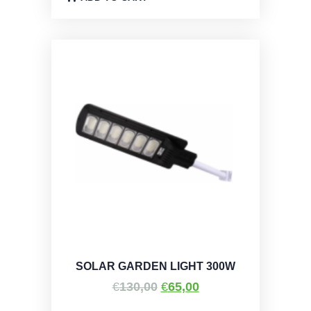
€50,00.
SOLAR GARDEN LIGHT 300W
Original
Η
€
130,00
€
65,00
price
τρέχουσα